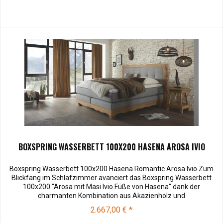
BOXSPRING WASSERBETT 100X200 HASENA AROSA IVIO
Boxspring Wasserbett 100x200 Hasena Romantic Arosa Ivio Zum
Blickfang im Schlafzimmer avanciert das Boxspring Wasserbett
100x200 "Arosa mit Masi Ivio Füße von Hasena" dank der
charmanten Kombination aus Akazienholz und
Webstoff.Stoffmuster können vor dem Kauf für € 10,00 zu Ihnen
2.667,00 € *
versendet werden. Bei Rücksendung werden Ihnen die 10,00 €
wieder vergütet. Soffmuster bestellen...