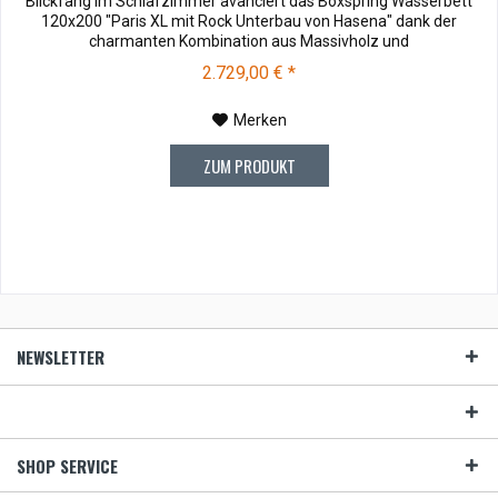
Blickfang im Schlafzimmer avanciert das Boxspring Wasserbett
120x200 "Paris XL mit Rock Unterbau von Hasena" dank der
charmanten Kombination aus Massivholz und
Webstoff.Stoffmuster können vor dem Kauf für € 10,00 zu Ihnen
2.729,00 € *
versendet werden. Bei Rücksendung werden Ihnen die 10,00 €
wieder vergütet. Soffmuster bestellen ....
Merken
ZUM PRODUKT
NEWSLETTER
SHOP SERVICE