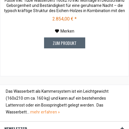
Füsse inkl. Tube Wasserbett 160x210 inkl. Montage in Deutschland
Geborgenheit und Beständigkeit für eine geruhsame Nacht – die
typisch kräftige Struktur des Eichen-Holzes in Kombination mit den
separaten Fuss- und Eckelementen verleiht unserer Oak-Line eine
2.854,00 € *
starke und behagliche Aura. Dieses Massivholz Wasserbett...
Merken
ZUM PRODUKT
Das Wasserbett als Kammersystem ist ein Leichtgewicht
(160x210 cm ca. 160 kg) und kann auf ein bestehendes
Lattenrost oder ein Boxspringbett gelegt werden. Das
Wasserbett...
mehr erfahren »
NEWSLETTER