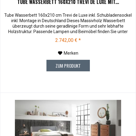
TUBE WASSERBETT 160X210 TREVI DE LUXE MIT...
Tube Wasserbett 160x210 cm Trevi de Luxe inkl. Schubladensockel
inkl. Montage in Deutschland Dieses Massivholz Wasserbett
überzeugt durch seine geradlinige Form und sehr lebhafte
Holzstruktur. Passende Lampen und Beimöbel finden Sie unter
Zubehör . Rahmenhöhe/Einlegetiefe: 23 Rahmenstärke: 8
2.742,00 € *
Kopfteilhöhe: 110 Muster können vor dem Kauf für € 10,00 zu
Ihnen versendet werden....
Merken
ZUM PRODUKT