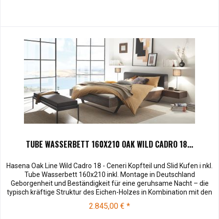
TUBE WASSERBETT 160X210 OAK WILD CADRO 18...
Hasena Oak Line Wild Cadro 18 - Ceneri Kopfteil und Slid Kufen i nkl.
Tube Wasserbett 160x210 inkl. Montage in Deutschland
Geborgenheit und Beständigkeit für eine geruhsame Nacht – die
typisch kräftige Struktur des Eichen-Holzes in Kombination mit den
separaten Fuss- und Eckelementen verleiht unserer Oak-Line eine
2.845,00 € *
starke und behagliche Aura. Dieses Massivholz Wasserbett...