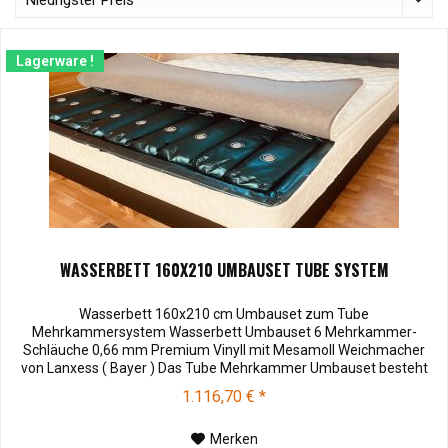
Lagerware !
WASSERBETT 160X210 UMBAUSET TUBE SYSTEM
Wasserbett 160x210 cm Umbauset zum Tube
Mehrkammersystem Wasserbett Umbauset 6 Mehrkammer-
Schläuche 0,66 mm Premium Vinyll mit Mesamoll Weichmacher
von Lanxess ( Bayer ) Das Tube Mehrkammer Umbauset besteht
aus 3 beruhigte Premium Mesamoll 2 Vinylzylinder, eine
1.116,70 € *
Schaumstoff-Adapterplatte zum Ausgleich von ca. 20 cm auf 10
cm Höhe und ein Visco-Topper zur Isolierung ( keine...
Merken