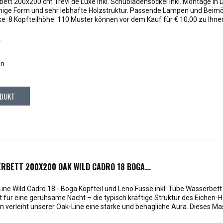
ett 200x200 cm Trevi de Luxe inkl. Schubladensockel inkl. Montage in
inige Form und sehr lebhafte Holzstruktur. Passende Lampen und Beimö
: 8 Kopfteilhöhe: 110 Muster können vor dem Kauf für € 10,00 zu Ihnen
*
en
DUKT
RBETT 200X200 OAK WILD CADRO 18 BOGA...
ine Wild Cadro 18 - Boga Kopfteil und Leno Füsse inkl. Tube Wasserbet
t für eine geruhsame Nacht – die typisch kräftige Struktur des Eichen-
 verleiht unserer Oak-Line eine starke und behagliche Aura. Dieses Mas