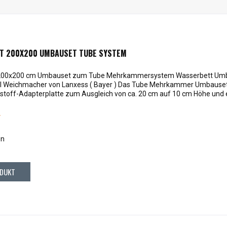
T 200X200 UMBAUSET TUBE SYSTEM
200x200 cm Umbauset zum Tube Mehrkammersystem Wasserbett Umb
 Weichmacher von Lanxess ( Bayer ) Das Tube Mehrkammer Umbauset b
toff-Adapterplatte zum Ausgleich von ca. 20 cm auf 10 cm Höhe und ein 
*
en
DUKT