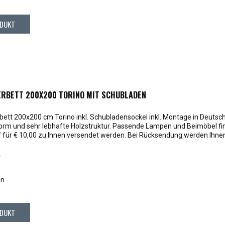
DUKT
RBETT 200X200 TORINO MIT SCHUBLADEN
ett 200x200 cm Torino inkl. Schubladensockel inkl. Montage in Deutsc
Form und sehr lebhafte Holzstruktur. Passende Lampen und Beimöbel fi
 für € 10,00 zu Ihnen versendet werden. Bei Rücksendung werden Ihnen d
*
en
DUKT