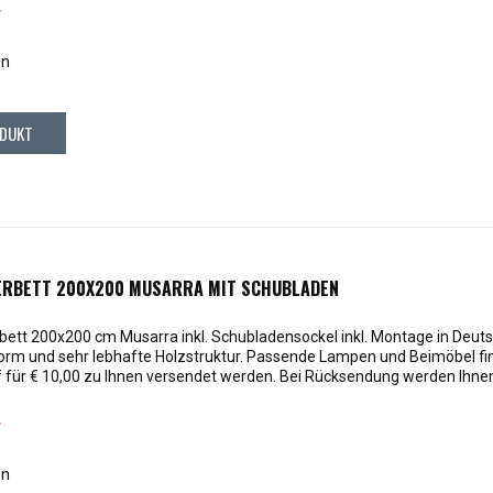
*
en
DUKT
ERBETT 200X200 MUSARRA MIT SCHUBLADEN
ett 200x200 cm Musarra inkl. Schubladensockel inkl. Montage in Deut
Form und sehr lebhafte Holzstruktur. Passende Lampen und Beimöbel fi
 für € 10,00 zu Ihnen versendet werden. Bei Rücksendung werden Ihnen d
*
en