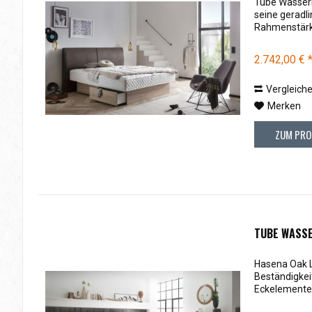
Tube Wasserb
seine geradl
Rahmenstärke
2.742,00 € 
Vergleich
Merken
ZUM PRO
TUBE WASSE
Hasena Oak L
Beständigkei
Eckelementen