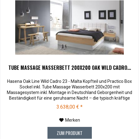
TUBE MASSAGE WASSERBETT 200X200 OAK WILD CADRO...
Hasena Oak Line Wild Cadro 23 - Malta Kopfteil und Practico Box
Sockel inkl. Tube Massage Wasserbett 200x200 mit
Massagesystem inkl. Montage in Deutschland Geborgenheit und
Beständigkeit für eine geruhsame Nacht – die typisch kräftige
Struktur des Eichen-Holzes in Kombination mit den separaten
3.638,00 € *
Fuss- und Eckelementen verleiht unserer Oak-Line eine starke und
behagliche Aura....
Merken
ZUM PRODUKT