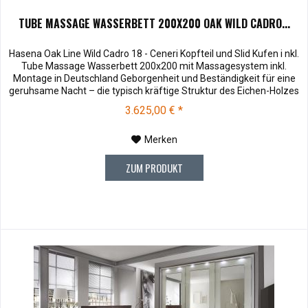
TUBE MASSAGE WASSERBETT 200X200 OAK WILD CADRO...
Hasena Oak Line Wild Cadro 18 - Ceneri Kopfteil und Slid Kufen i nkl.
Tube Massage Wasserbett 200x200 mit Massagesystem inkl.
Montage in Deutschland Geborgenheit und Beständigkeit für eine
geruhsame Nacht – die typisch kräftige Struktur des Eichen-Holzes
in Kombination mit den separaten Fuss- und Eckelementen verleiht
3.625,00 € *
unserer Oak-Line eine starke und behagliche Aura. Dieses...
Merken
ZUM PRODUKT