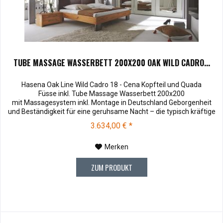
TUBE MASSAGE WASSERBETT 200X200 OAK WILD CADRO...
Hasena Oak Line Wild Cadro 18 - Cena Kopfteil und Quada
Füsse inkl. Tube Massage Wasserbett 200x200
mit Massagesystem inkl. Montage in Deutschland Geborgenheit
und Beständigkeit für eine geruhsame Nacht – die typisch kräftige
Struktur des Eichen-Holzes in Kombination mit den separaten
3.634,00 € *
Fuss- und Eckelementen verleiht unserer Oak-Line eine starke und
behagliche Aura. Dieses...
Merken
ZUM PRODUKT