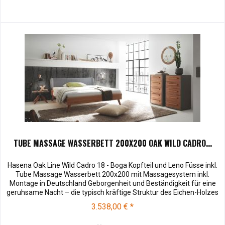
TUBE MASSAGE WASSERBETT 200X200 OAK WILD CADRO...
Hasena Oak Line Wild Cadro 18 - Boga Kopfteil und Leno Füsse inkl.
Tube Massage Wasserbett 200x200 mit Massagesystem inkl.
Montage in Deutschland Geborgenheit und Beständigkeit für eine
geruhsame Nacht – die typisch kräftige Struktur des Eichen-Holzes
in Kombination mit den separaten Fuss- und Eckelementen verleiht
3.538,00 € *
unserer Oak-Line eine starke und behagliche Aura. Dieses...