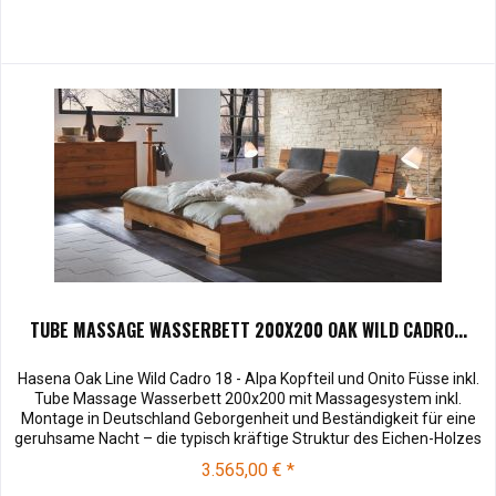
TUBE MASSAGE WASSERBETT 200X200 OAK WILD CADRO...
Hasena Oak Line Wild Cadro 18 - Alpa Kopfteil und Onito Füsse inkl.
Tube Massage Wasserbett 200x200 mit Massagesystem inkl.
Montage in Deutschland Geborgenheit und Beständigkeit für eine
geruhsame Nacht – die typisch kräftige Struktur des Eichen-Holzes
in Kombination mit den separaten Fuss- und Eckelementen verleiht
3.565,00 € *
unserer Oak-Line eine starke und behagliche Aura. Dieses...