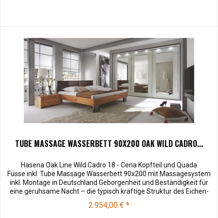
TUBE MASSAGE WASSERBETT 90X200 OAK WILD CADRO...
Hasena Oak Line Wild Cadro 18 - Cena Kopfteil und Quada
Füsse inkl. Tube Massage Wasserbett 90x200 mit Massagesystem
inkl. Montage in Deutschland Geborgenheit und Beständigkeit für
eine geruhsame Nacht – die typisch kräftige Struktur des Eichen-
Holzes in Kombination mit den separaten Fuss- und Eckelementen
2.954,00 € *
verleiht unserer Oak-Line eine starke und behagliche Aura. Dieses...