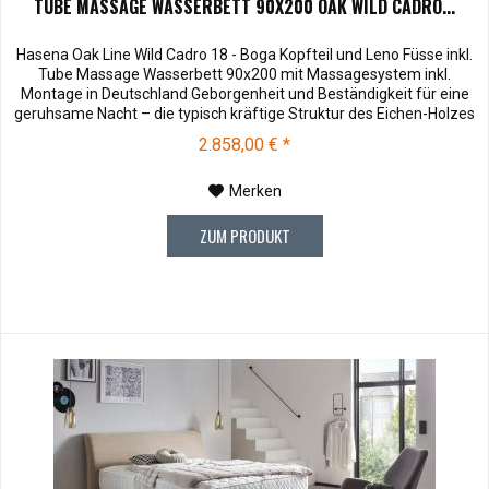
TUBE MASSAGE WASSERBETT 90X200 OAK WILD CADRO...
Hasena Oak Line Wild Cadro 18 - Boga Kopfteil und Leno Füsse inkl.
Tube Massage Wasserbett 90x200 mit Massagesystem inkl.
Montage in Deutschland Geborgenheit und Beständigkeit für eine
geruhsame Nacht – die typisch kräftige Struktur des Eichen-Holzes
in Kombination mit den separaten Fuss- und Eckelementen verleiht
2.858,00 € *
unserer Oak-Line eine starke und behagliche Aura. Dieses...
Merken
ZUM PRODUKT