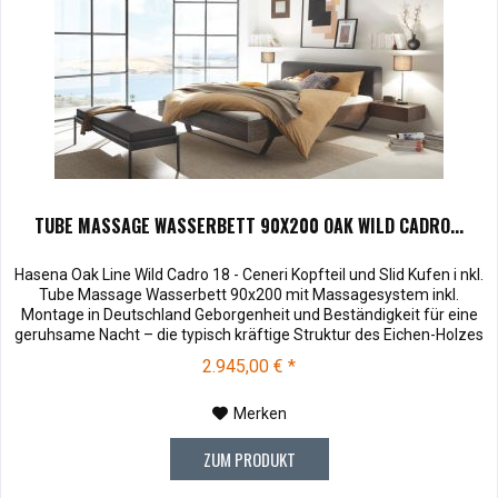
TUBE MASSAGE WASSERBETT 90X200 OAK WILD CADRO...
Hasena Oak Line Wild Cadro 18 - Ceneri Kopfteil und Slid Kufen i nkl.
Tube Massage Wasserbett 90x200 mit Massagesystem inkl.
Montage in Deutschland Geborgenheit und Beständigkeit für eine
geruhsame Nacht – die typisch kräftige Struktur des Eichen-Holzes
in Kombination mit den separaten Fuss- und Eckelementen verleiht
2.945,00 € *
unserer Oak-Line eine starke und behagliche Aura. Dieses...
Merken
ZUM PRODUKT