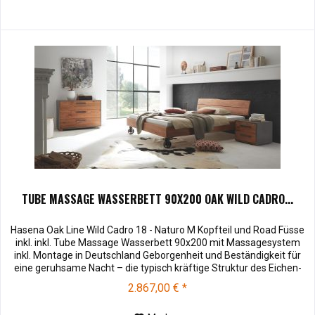
TUBE MASSAGE WASSERBETT 90X200 OAK WILD CADRO...
Hasena Oak Line Wild Cadro 18 - Naturo M Kopfteil und Road Füsse
inkl. inkl. Tube Massage Wasserbett 90x200 mit Massagesystem
inkl. Montage in Deutschland Geborgenheit und Beständigkeit für
eine geruhsame Nacht – die typisch kräftige Struktur des Eichen-
Holzes in Kombination mit den separaten Fuss- und Eckelementen
2.867,00 € *
verleiht unserer Oak-Line eine starke und behagliche Aura....