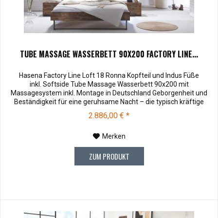
TUBE MASSAGE WASSERBETT 90X200 FACTORY LINE...
Hasena Factory Line Loft 18 Ronna Kopfteil und Indus Füße
inkl. Softside Tube Massage Wasserbett 90x200 mit
Massagesystem inkl. Montage in Deutschland Geborgenheit und
Beständigkeit für eine geruhsame Nacht – die typisch kräftige
Struktur des Eichen-Holzes in Kombination mit den separaten
2.886,00 € *
Fuss- und Eckelementen verleiht unserer Oak-Line eine starke und
behagliche Aura....
Merken
ZUM PRODUKT