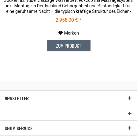
Sockel inkl. Tube Massage Wasserbett 90x200 mit Massagesystem
inkl. Montage in Deutschland Geborgenheit und Beständigkeit für
eine geruhsame Nacht – die typisch kräftige Struktur des Eichen-
Holzes in Kombination mit den separaten Fuss- und Eckelementen
2.958,00 € *
verleiht unserer Oak-Line eine starke und behagliche Aura....
Merken
ZUM PRODUKT
NEWSLETTER
SHOP SERVICE