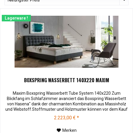
Lagerware !
BOXSPRING WASSERBETT 140X220 MAXIM
Maxim Boxspring Wasserbett Tube System 140x220 Zum
Blickfang im Schlafzimmer avanciert das Boxspring Wasserbett
von Hasena" dank der charmanten Kombination aus Massivholz
und Webstoff.Stoffmuster und Holzmuster können vor dem Kauf
für € 3,00 zu Ihnen versendet werden. Bei Rücksendung werden
2.223,00 € *
Ihnen die 3,00 € wieder vergütet. Die Muster können Sie unter
Hasena Zubehör...
Merken