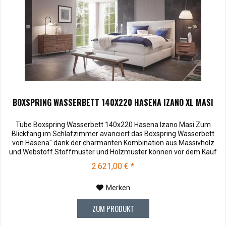
BOXSPRING WASSERBETT 140X220 HASENA IZANO XL MASI
Tube Boxspring Wasserbett 140x220 Hasena Izano Masi Zum
Blickfang im Schlafzimmer avanciert das Boxspring Wasserbett
von Hasena" dank der charmanten Kombination aus Massivholz
und Webstoff.Stoffmuster und Holzmuster können vor dem Kauf
für € 3,00 zu Ihnen versendet werden. Bei Rücksendung werden
2.621,00 € *
Ihnen die 3,00 € wieder vergütet. Die Muster können Sie unter
Hasena Zubehör...
Merken
ZUM PRODUKT