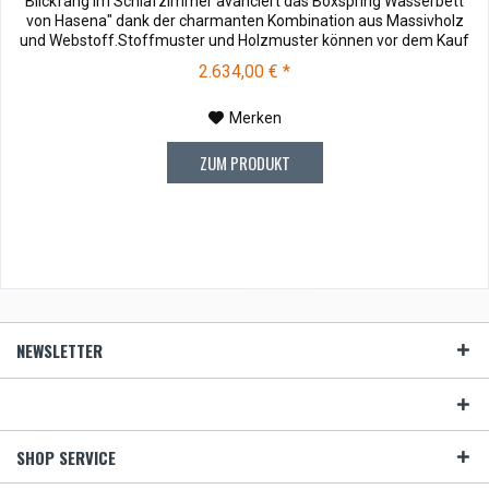
Blickfang im Schlafzimmer avanciert das Boxspring Wasserbett
von Hasena" dank der charmanten Kombination aus Massivholz
und Webstoff.Stoffmuster und Holzmuster können vor dem Kauf
für € 3,00 zu Ihnen versendet werden. Bei Rücksendung werden
2.634,00 € *
Ihnen die 3,00 € wieder vergütet. Die Muster können Sie unter
Hasena Zubehör...
Merken
ZUM PRODUKT
NEWSLETTER
SHOP SERVICE