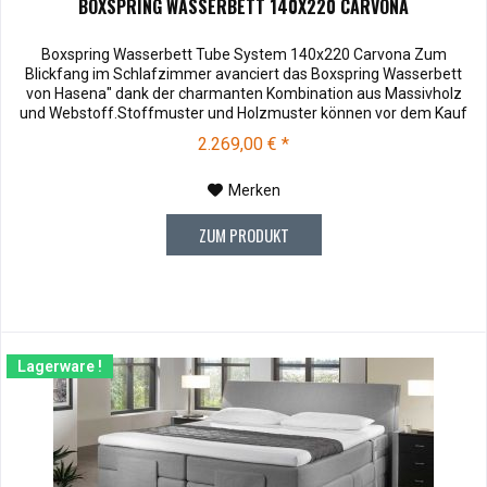
BOXSPRING WASSERBETT 140X220 CARVONA
Boxspring Wasserbett Tube System 140x220 Carvona Zum
Blickfang im Schlafzimmer avanciert das Boxspring Wasserbett
von Hasena" dank der charmanten Kombination aus Massivholz
und Webstoff.Stoffmuster und Holzmuster können vor dem Kauf
für € 3,00 zu Ihnen versendet werden. Bei Rücksendung werden
2.269,00 € *
Ihnen die 3,00 € wieder vergütet. Die Muster können Sie unter
Hasena Zubehör...
Merken
ZUM PRODUKT
Lagerware !