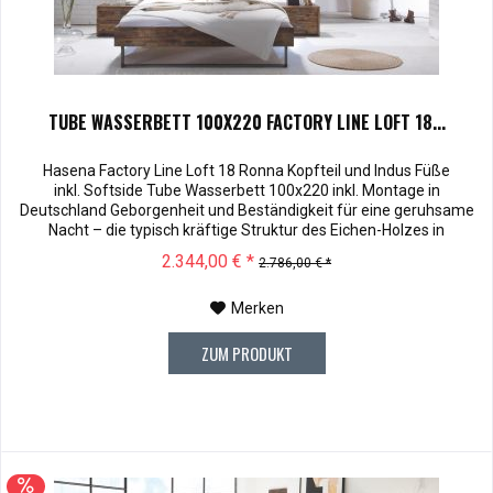
TUBE WASSERBETT 100X220 FACTORY LINE LOFT 18...
Hasena Factory Line Loft 18 Ronna Kopfteil und Indus Füße
inkl. Softside Tube Wasserbett 100x220 inkl. Montage in
Deutschland Geborgenheit und Beständigkeit für eine geruhsame
Nacht – die typisch kräftige Struktur des Eichen-Holzes in
Kombination mit den separaten Fuss- und Eckelementen verleiht
2.344,00 € *
2.786,00 € *
unserer Oak-Line eine starke und behagliche Aura. Dieses
Massivholz...
Merken
ZUM PRODUKT