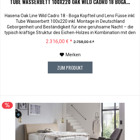
TUBE WASSERBETT 100X220 OAK WILD CADRO 18 BOGA...
Hasena Oak Line Wild Cadro 18 - Boga Kopfteil und Leno Füsse inkl.
Tube Wasserbett 100x220 inkl. Montage in Deutschland
Geborgenheit und Beständigkeit für eine geruhsame Nacht – die
typisch kräftige Struktur des Eichen-Holzes in Kombination mit den
separaten Fuss- und Eckelementen verleiht unserer Oak-Line eine
2.316,00 € *
2.758,00 € *
starke und behagliche Aura. Dieses Massivholz Wasserbett...
Merken
ZUM PRODUKT