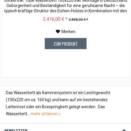
Sockel inkl. Tube Wasserbett 100x220 inkl. Montage in Deutschland
Geborgenheit und Beständigkeit für eine geruhsame Nacht – die
typisch kräftige Struktur des Eichen-Holzes in Kombination mit den
separaten Fuss- und Eckelementen verleiht unserer Oak-Line eine
2.416,00 € *
2.858,00 € *
starke und behagliche Aura. Dieses Massivholz...
Merken
ZUM PRODUKT
Das Wasserbett als Kammersystem ist ein Leichtgewicht
(100x220 cm ca. 160 kg) und kann auf ein bestehendes
Lattenrost oder ein Boxspringbett gelegt werden. Das
Wasserbett...
mehr erfahren »
NEWSLETTER