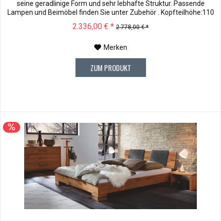
seine geradlinige Form und sehr lebhafte Struktur. Passende
Lampen und Beimöbel finden Sie unter Zubehör . Kopfteilhöhe:110
Muster können vor dem Kauf für € 10,00 zu Ihnen versendet
2.336,00 € *
2.778,00 € *
werden. Bei Rücksendung werden Ihnen die 10,00 € wieder
vergütet....
Merken
ZUM PRODUKT