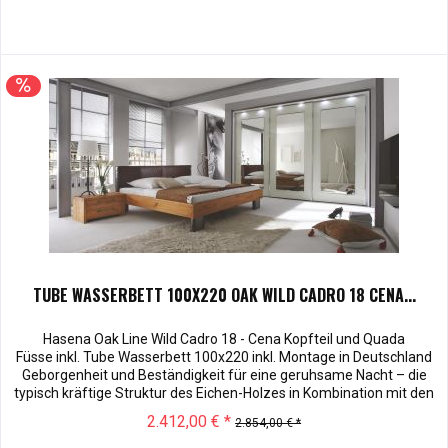
TUBE WASSERBETT 100X220 OAK WILD CADRO 18 CENA...
Hasena Oak Line Wild Cadro 18 - Cena Kopfteil und Quada
Füsse inkl. Tube Wasserbett 100x220 inkl. Montage in Deutschland
Geborgenheit und Beständigkeit für eine geruhsame Nacht – die
typisch kräftige Struktur des Eichen-Holzes in Kombination mit den
separaten Fuss- und Eckelementen verleiht unserer Oak-Line eine
2.412,00 € *
2.854,00 € *
starke und behagliche Aura. Dieses Massivholz Wasserbett...