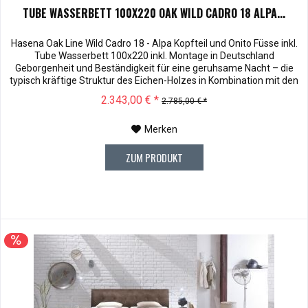
TUBE WASSERBETT 100X220 OAK WILD CADRO 18 ALPA...
Hasena Oak Line Wild Cadro 18 - Alpa Kopfteil und Onito Füsse inkl.
Tube Wasserbett 100x220 inkl. Montage in Deutschland
Geborgenheit und Beständigkeit für eine geruhsame Nacht – die
typisch kräftige Struktur des Eichen-Holzes in Kombination mit den
separaten Fuss- und Eckelementen verleiht unserer Oak-Line eine
2.343,00 € *
2.785,00 € *
starke und behagliche Aura. Dieses Massivholz Wasserbett...
Merken
ZUM PRODUKT