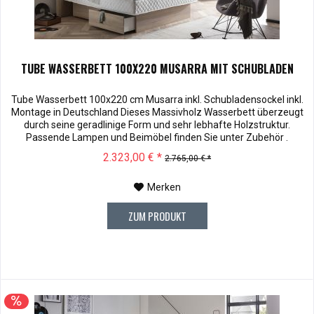
TUBE WASSERBETT 100X220 MUSARRA MIT SCHUBLADEN
Tube Wasserbett 100x220 cm Musarra inkl. Schubladensockel inkl.
Montage in Deutschland Dieses Massivholz Wasserbett überzeugt
durch seine geradlinige Form und sehr lebhafte Holzstruktur.
Passende Lampen und Beimöbel finden Sie unter Zubehör .
Kopfteilhöhe: 100 Muster können vor dem Kauf für € 10,00 zu
2.323,00 € *
2.765,00 € *
Ihnen versendet werden. Bei Rücksendung werden Ihnen die 10,00
€ wieder...
Merken
ZUM PRODUKT