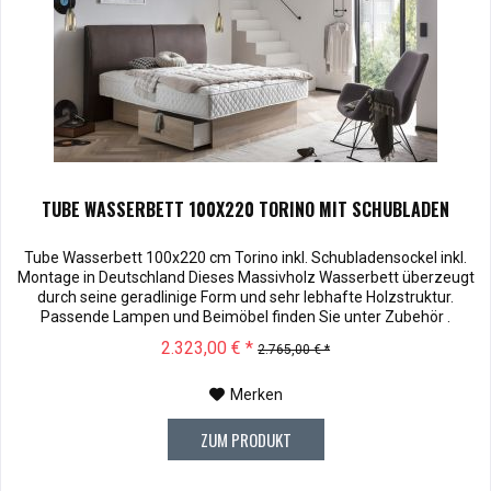
TUBE WASSERBETT 100X220 TORINO MIT SCHUBLADEN
Tube Wasserbett 100x220 cm Torino inkl. Schubladensockel inkl.
Montage in Deutschland Dieses Massivholz Wasserbett überzeugt
durch seine geradlinige Form und sehr lebhafte Holzstruktur.
Passende Lampen und Beimöbel finden Sie unter Zubehör .
Kopfteilhöhe: 110 Muster können vor dem Kauf für € 10,00 zu
2.323,00 € *
2.765,00 € *
Ihnen versendet werden. Bei Rücksendung werden Ihnen die 10,00
€ wieder...
Merken
ZUM PRODUKT