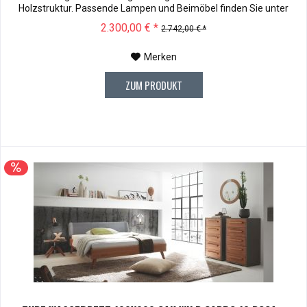
Holzstruktur. Passende Lampen und Beimöbel finden Sie unter
Zubehör . Rahmenhöhe/Einlegetiefe: 23 Rahmenstärke: 8
2.300,00 € *
2.742,00 € *
Kopfteilhöhe: 110 Muster können vor dem Kauf für € 10,00 zu
Ihnen versendet werden....
Merken
ZUM PRODUKT