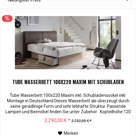
TUBE WASSERBETT 100X220 MAXIM MIT SCHUBLADEN
Tube Wasserbett 100x220 Maxim inkl. Schubladensockel inkl.
Montage in Deutschland Dieses Wasserbett als überzeugt durch
seine geradlinige Form und sehr lebhafte Struktur. Passende
Lampen und Beimöbel finden Sie unter Zubehör . Kopteilhöhe:120
Muster können vor dem Kauf für € 10,00 zu Ihnen versendet
2.290,00 € *
2.732,00 € *
werden. Bei Rücksendung werden Ihnen die 10,00 € wieder
vergütet. Soffmuster...
Merken