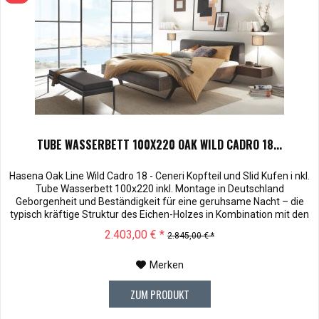
TUBE WASSERBETT 100X220 OAK WILD CADRO 18...
Hasena Oak Line Wild Cadro 18 - Ceneri Kopfteil und Slid Kufen i nkl.
Tube Wasserbett 100x220 inkl. Montage in Deutschland
Geborgenheit und Beständigkeit für eine geruhsame Nacht – die
typisch kräftige Struktur des Eichen-Holzes in Kombination mit den
separaten Fuss- und Eckelementen verleiht unserer Oak-Line eine
2.403,00 € *
2.845,00 € *
starke und behagliche Aura. Dieses Massivholz Wasserbett...
Merken
ZUM PRODUKT