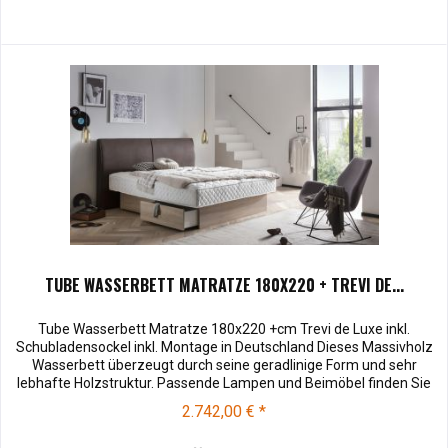
TUBE WASSERBETT MATRATZE 180X220 + TREVI DE...
Tube Wasserbett Matratze 180x220 +cm Trevi de Luxe inkl.
Schubladensockel inkl. Montage in Deutschland Dieses Massivholz
Wasserbett überzeugt durch seine geradlinige Form und sehr
lebhafte Holzstruktur. Passende Lampen und Beimöbel finden Sie
unter Zubehör . Rahmenhöhe/Einlegetiefe: 23 Rahmenstärke: 8
2.742,00 € *
Kopfteilhöhe: 110 Muster können vor dem Kauf für € 10,00 zu
Ihnen...