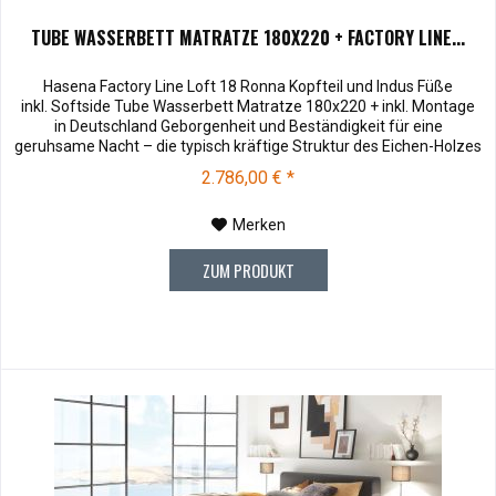
TUBE WASSERBETT MATRATZE 180X220 + FACTORY LINE...
Hasena Factory Line Loft 18 Ronna Kopfteil und Indus Füße
inkl. Softside Tube Wasserbett Matratze 180x220 + inkl. Montage
in Deutschland Geborgenheit und Beständigkeit für eine
geruhsame Nacht – die typisch kräftige Struktur des Eichen-Holzes
in Kombination mit den separaten Fuss- und Eckelementen verleiht
2.786,00 € *
unserer Oak-Line eine starke und behagliche Aura. Dieses
Massivholz...
Merken
ZUM PRODUKT