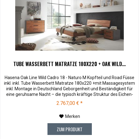
TUBE WASSERBETT MATRATZE 180X220 + OAK WILD...
Hasena Oak Line Wild Cadro 18 - Naturo M Kopfteil und Road Füsse
inkl. inkl. Tube Wasserbett Matratze 180x220 +mit Massagesystem
inkl. Montage in Deutschland Geborgenheit und Beständigkeit für
eine geruhsame Nacht – die typisch kräftige Struktur des Eichen-
Holzes in Kombination mit den separaten Fuss- und Eckelementen
2.767,00 € *
verleiht unserer Oak-Line eine starke und behagliche...
Merken
ZUM PRODUKT