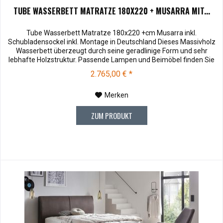
TUBE WASSERBETT MATRATZE 180X220 + MUSARRA MIT...
Tube Wasserbett Matratze 180x220 +cm Musarra inkl.
Schubladensockel inkl. Montage in Deutschland Dieses Massivholz
Wasserbett überzeugt durch seine geradlinige Form und sehr
lebhafte Holzstruktur. Passende Lampen und Beimöbel finden Sie
unter Zubehör . Kopfteilhöhe: 100 Muster können vor dem Kauf für
2.765,00 € *
€ 10,00 zu Ihnen versendet werden. Bei Rücksendung werden
Ihnen die 10,00 €...
Merken
ZUM PRODUKT