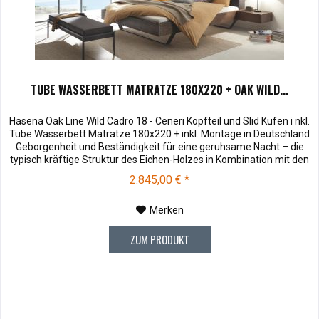
TUBE WASSERBETT MATRATZE 180X220 + OAK WILD...
Hasena Oak Line Wild Cadro 18 - Ceneri Kopfteil und Slid Kufen i nkl.
Tube Wasserbett Matratze 180x220 + inkl. Montage in Deutschland
Geborgenheit und Beständigkeit für eine geruhsame Nacht – die
typisch kräftige Struktur des Eichen-Holzes in Kombination mit den
separaten Fuss- und Eckelementen verleiht unserer Oak-Line eine
2.845,00 € *
starke und behagliche Aura. Dieses Massivholz...
Merken
ZUM PRODUKT