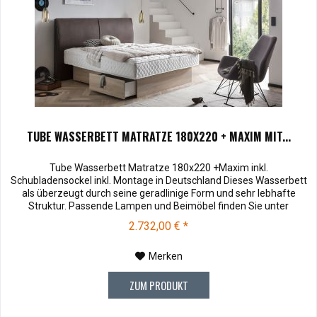
TUBE WASSERBETT MATRATZE 180X220 + MAXIM MIT...
Tube Wasserbett Matratze 180x220 +Maxim inkl.
Schubladensockel inkl. Montage in Deutschland Dieses Wasserbett
als überzeugt durch seine geradlinige Form und sehr lebhafte
Struktur. Passende Lampen und Beimöbel finden Sie unter
Zubehör . Kopteilhöhe:120 Muster können vor dem Kauf für € 10,00
2.732,00 € *
zu Ihnen versendet werden. Bei Rücksendung werden Ihnen die
10,00 € wieder vergütet....
Merken
ZUM PRODUKT