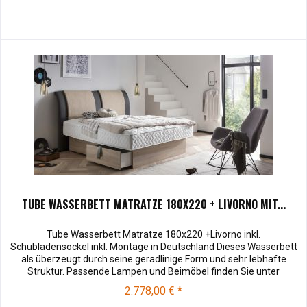
TUBE WASSERBETT MATRATZE 180X220 + LIVORNO MIT...
Tube Wasserbett Matratze 180x220 +Livorno inkl.
Schubladensockel inkl. Montage in Deutschland Dieses Wasserbett
als überzeugt durch seine geradlinige Form und sehr lebhafte
Struktur. Passende Lampen und Beimöbel finden Sie unter
Zubehör . Kopfteilhöhe:110 Muster können vor dem Kauf für €
2.778,00 € *
10,00 zu Ihnen versendet werden. Bei Rücksendung werden Ihnen