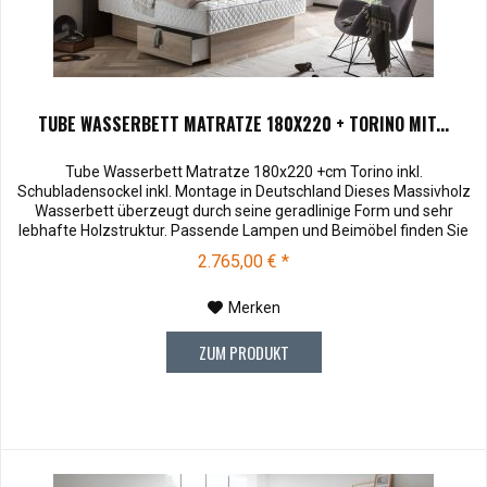
TUBE WASSERBETT MATRATZE 180X220 + TORINO MIT...
Tube Wasserbett Matratze 180x220 +cm Torino inkl.
Schubladensockel inkl. Montage in Deutschland Dieses Massivholz
Wasserbett überzeugt durch seine geradlinige Form und sehr
lebhafte Holzstruktur. Passende Lampen und Beimöbel finden Sie
unter Zubehör . Kopfteilhöhe: 110 Muster können vor dem Kauf für
2.765,00 € *
€ 10,00 zu Ihnen versendet werden. Bei Rücksendung werden
Ihnen die 10,00 €...
Merken
ZUM PRODUKT