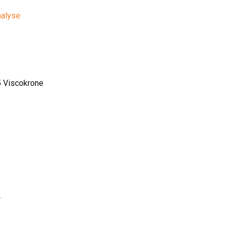
nalyse
5 Viscokrone
2