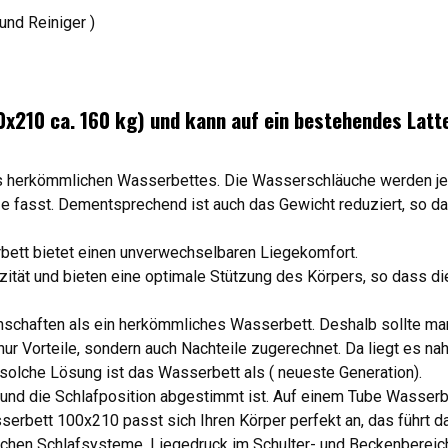
und Reiniger )
0x210 ca. 160 kg) und kann auf ein bestehendes Latt
 herkömmlichen Wasserbettes. Die Wasserschläuche werden je mi
fasst. Dementsprechend ist auch das Gewicht reduziert, so das
rbett bietet einen unverwechselbaren Liegekomfort.
zität und bieten eine optimale Stützung des Körpers, so dass d
nschaften als ein herkömmliches Wasserbett. Deshalb sollte m
r Vorteile, sondern auch Nachteile zugerechnet. Da liegt es na
solche Lösung ist das Wasserbett als ( neueste Generation).
nd die Schlafposition abgestimmt ist. Auf einem Tube Wasserbe
erbett 100x210 passt sich Ihren Körper perfekt an, das führt d
mlichen Schlafsysteme, Liegedruck im Schulter- und Beckenbereic