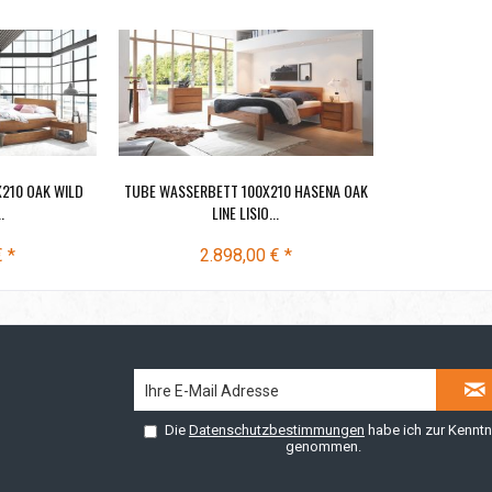
210 OAK WILD
TUBE WASSERBETT 100X210 HASENA OAK
.
LINE LISIO...
€ *
2.898,00 € *
Die
Datenschutzbestimmungen
habe ich zur Kenntn
genommen.