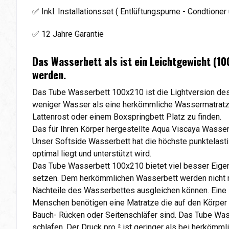
✅ Inkl. Installationsset ( Entlüftungspume - Condtioner 
✅ 12 Jahre Garantie
Das Wasserbett als ist ein Leichtgewicht (10
werden.
Das Tube Wasserbett 100x210 ist die Lightversion des
weniger Wasser als eine herkömmliche Wassermatratze 
Lattenrost oder einem Boxspringbett Platz zu finden.
Das für Ihren Körper hergestellte Aqua Viscaya Wasse
Unser Softside Wasserbett hat die höchste punktelasti
optimal liegt und unterstützt wird.
Das Tube Wasserbett 100x210 bietet viel besser Eige
setzen. Dem herkömmlichen Wasserbett werden nicht nu
Nachteile des Wasserbettes ausgleichen können. Eine 
Menschen benötigen eine Matratze die auf den Körper u
Bauch- Rücken oder Seitenschläfer sind. Das Tube Wass
schlafen. Der Druck pro ² ist geringer als bei herköm