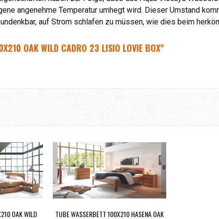
eigene angenehme Temperatur umhegt wird. Dieser Umstand ko
 undenkbar, auf Strom schlafen zu müssen, wie dies beim herköm
X210 OAK WILD CADRO 23 LISIO LOVIE BOX"
210 OAK WILD
TUBE WASSERBETT 100X210 HASENA OAK