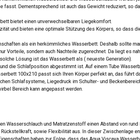
fasst. Dementsprechend ist auch das Gewicht reduziert, so das
rbett bietet einen unverwechselbaren Liegekomfort.
zität und bieten eine optimale Stützung des Körpers, so dass d
nschaften als ein herkömmliches Wasserbett. Deshalb sollte m
r Vorteile, sondern auch Nachteile zugerechnet. Da liegt es na
solche Lösung ist das Wasserbett als ( neueste Generation).
nd die Schlafposition abgestimmt ist. Auf einem Tube Wasserbe
erbett 100x210 passt sich Ihren Körper perfekt an, das führt d
mlichen Schlafsysteme, Liegedruck im Schulter- und Beckenbereic
nwirbel Bereich kann angepasst werden.
hen Wasserschlauch und Matratzenstoff einen Abstand von rund 
 Rückstellkraft, sowie Flexibilität aus. In dieser Zwischenlage 
 Eigenschaften haben zur Folge, dass das Aqua Viscaya Wasserb