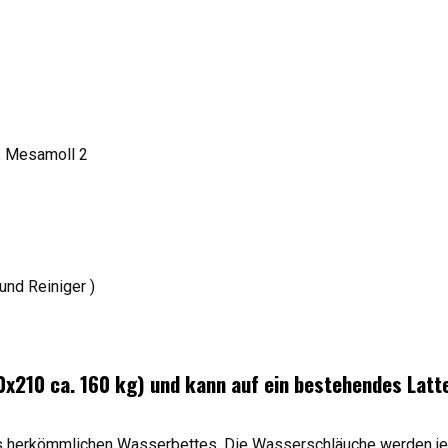
, Mesamoll 2
und Reiniger )
0x210 ca. 160 kg) und kann auf ein bestehendes Latt
 herkömmlichen Wasserbettes. Die Wasserschläuche werden je mi