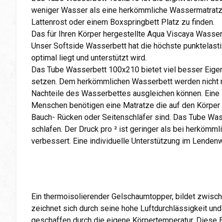
weniger Wasser als eine herkömmliche Wassermatratze 
Lattenrost oder einem Boxspringbett Platz zu finden.
Das für Ihren Körper hergestellte Aqua Viscaya Wasse
Unser Softside Wasserbett hat die höchste punktelasti
optimal liegt und unterstützt wird.
Das Tube Wasserbett 100x210 bietet viel besser Eige
setzen. Dem herkömmlichen Wasserbett werden nicht nu
Nachteile des Wasserbettes ausgleichen können. Eine 
Menschen benötigen eine Matratze die auf den Körper u
Bauch- Rücken oder Seitenschläfer sind. Das Tube Wass
schlafen. Der Druck pro ² ist geringer als bei herköm
verbessert. Eine individuelle Unterstützung im Lende
Ein thermoisolierender Gelschaumtopper, bildet zwisc
zeichnet sich durch seine hohe Luftdurchlässigkeit und
geschaffen durch die eigene Körpertemperatur. Diese