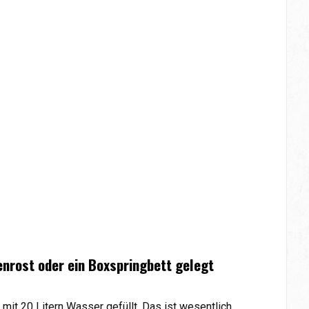
enrost oder ein Boxspringbett gelegt
t 20 Litern Wasser gefüllt. Das ist wesentlich