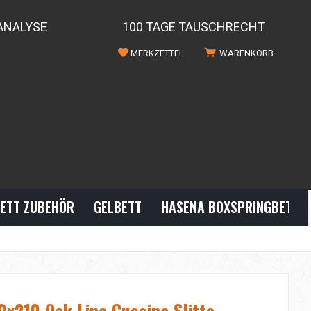
ANALYSE
100 TAGE TAUSCHRECHT
MERKZETTEL
WARENKORB
ETT ZUBEHÖR
GELBETT
HASENA BOXSPRINGBETTE
x210 Oak Line Cussina Slitto