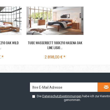
210 OAK WILD
TUBE WASSERBETT 100X210 HASENA OAK
.
LINE LISIO...
€ *
2.898,00 € *
Die
Datenschutzbestimmungen
habe ich zur Kenntn
genommen.