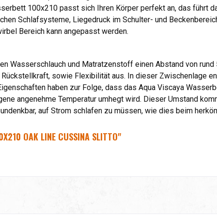
erbett 100x210 passt sich Ihren Körper perfekt an, das führt d
mlichen Schlafsysteme, Liegedruck im Schulter- und Beckenbereic
wirbel Bereich kann angepasst werden.
hen Wasserschlauch und Matratzenstoff einen Abstand von rund 
 Rückstellkraft, sowie Flexibilität aus. In dieser Zwischenlage 
 Eigenschaften haben zur Folge, dass das Aqua Viscaya Wasserb
eigene angenehme Temperatur umhegt wird. Dieser Umstand ko
 undenkbar, auf Strom schlafen zu müssen, wie dies beim herköm
X210 OAK LINE CUSSINA SLITTO"