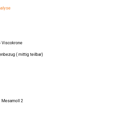
nalyse
5 Viscokrone
bezug ( mittig teilbar)
, Mesamoll 2