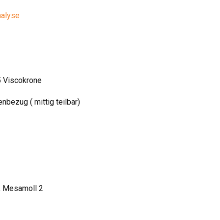
nalyse
5 Viscokrone
bezug ( mittig teilbar)
, Mesamoll 2