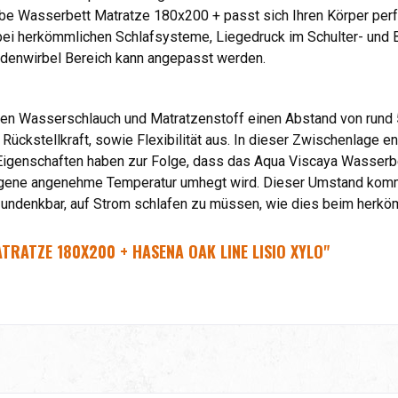
be Wasserbett Matratze 180x200 + passt sich Ihren Körper perfe
ls bei herkömmlichen Schlafsysteme, Liegedruck im Schulter- und
endenwirbel Bereich kann angepasst werden.
hen Wasserschlauch und Matratzenstoff einen Abstand von rund 
 Rückstellkraft, sowie Flexibilität aus. In dieser Zwischenlage 
 Eigenschaften haben zur Folge, dass das Aqua Viscaya Wasserb
eigene angenehme Temperatur umhegt wird. Dieser Umstand ko
 undenkbar, auf Strom schlafen zu müssen, wie dies beim herköm
RATZE 180X200 + HASENA OAK LINE LISIO XYLO"