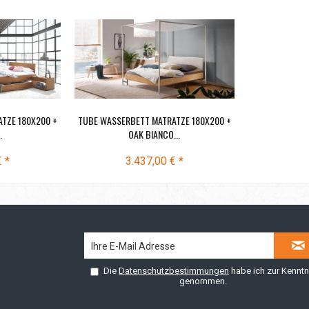
TZE 180X200 +
TUBE WASSERBETT MATRATZE 180X200 +
.
OAK BIANCO...
€ *
3.437,00 € *
Die
Datenschutzbestimmungen
habe ich zur Kenntn
genommen.