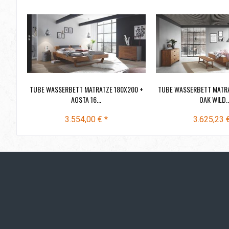
TUBE WASSERBETT MATRATZE 180X200 +
TUBE WASSERBETT MATRA
AOSTA 16...
OAK WILD..
3.554,00 € *
3.625,23 