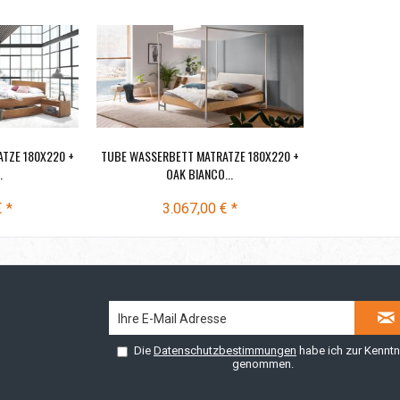
TZE 180X220 +
TUBE WASSERBETT MATRATZE 180X220 +
.
OAK BIANCO...
€ *
3.067,00 € *
Die
Datenschutzbestimmungen
habe ich zur Kenntn
genommen.