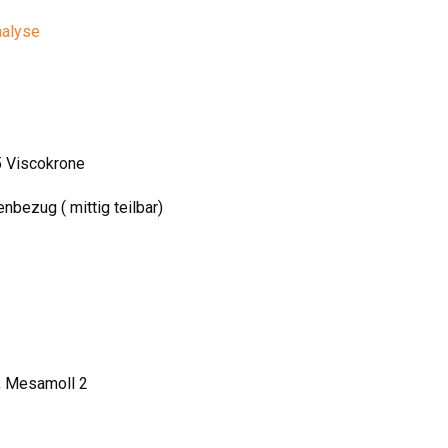
nalyse
5 Viscokrone
bezug ( mittig teilbar)
, Mesamoll 2