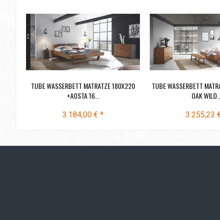
TUBE WASSERBETT MATRATZE 180X220
TUBE WASSERBETT MATRA
+AOSTA 16...
OAK WILD..
3.184,00 € *
3.255,23 