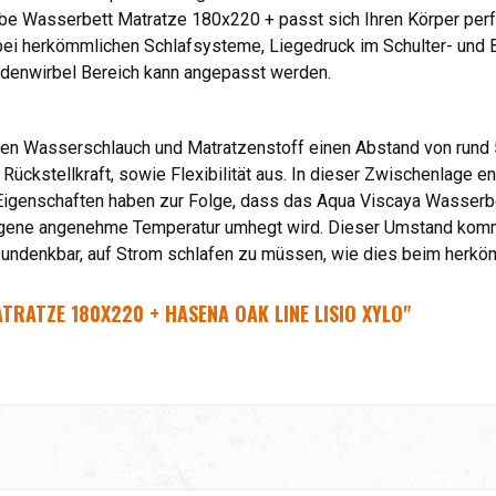
be Wasserbett Matratze 180x220 + passt sich Ihren Körper perfe
ls bei herkömmlichen Schlafsysteme, Liegedruck im Schulter- und
endenwirbel Bereich kann angepasst werden.
hen Wasserschlauch und Matratzenstoff einen Abstand von rund 
 Rückstellkraft, sowie Flexibilität aus. In dieser Zwischenlage 
 Eigenschaften haben zur Folge, dass das Aqua Viscaya Wasserb
eigene angenehme Temperatur umhegt wird. Dieser Umstand ko
 undenkbar, auf Strom schlafen zu müssen, wie dies beim herköm
RATZE 180X220 + HASENA OAK LINE LISIO XYLO"