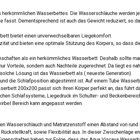
 herkömmlichen Wasserbettes. Die Wasserschläuche werden je mi
fasst. Dementsprechend ist auch das Gewicht reduziert, so das
rbett bietet einen unverwechselbaren Liegekomfort.
zität und bieten eine optimale Stützung des Körpers, so dass d
nschaften als ein herkömmliches Wasserbett. Deshalb sollte m
r Vorteile, sondern auch Nachteile zugerechnet. Da liegt es na
solche Lösung ist das Wasserbett als ( neueste Generation).
nd die Schlafposition abgestimmt ist. Auf einem Tube Wasserbe
erbett 200x200 passt sich Ihren Körper perfekt an, das führt d
mlichen Schlafsysteme, Liegedruck im Schulter- und Beckenbereic
nwirbel Bereich kann angepasst werden.
hen Wasserschlauch und Matratzenstoff einen Abstand von rund 
 Rückstellkraft, sowie Flexibilität aus. In dieser Zwischenlage 
 Eigenschaften haben zur Folge, dass das Aqua Viscaya Wasserb