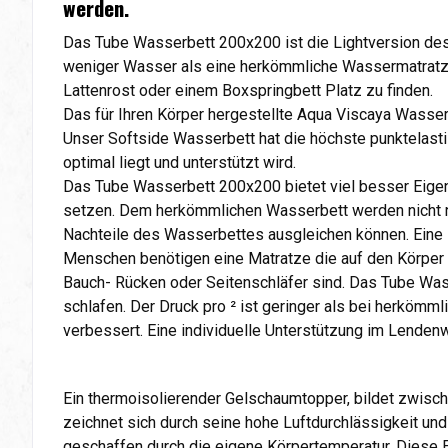
werden.
Das Tube Wasserbett 200x200 ist die Lightversion des
weniger Wasser als eine herkömmliche Wassermatratze 
Lattenrost oder einem Boxspringbett Platz zu finden.
Das für Ihren Körper hergestellte Aqua Viscaya Wasse
Unser Softside Wasserbett hat die höchste punktelasti
optimal liegt und unterstützt wird.
Das Tube Wasserbett 200x200 bietet viel besser Eige
setzen. Dem herkömmlichen Wasserbett werden nicht nu
Nachteile des Wasserbettes ausgleichen können. Eine 
Menschen benötigen eine Matratze die auf den Körper u
Bauch- Rücken oder Seitenschläfer sind. Das Tube Wass
schlafen. Der Druck pro ² ist geringer als bei herköm
verbessert. Eine individuelle Unterstützung im Lende
Ein thermoisolierender Gelschaumtopper, bildet zwisc
zeichnet sich durch seine hohe Luftdurchlässigkeit und
geschaffen durch die eigene Körpertemperatur. Diese