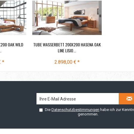
200 OAK WILD
TUBE WASSERBETT 200X200 HASENA OAK
.
LINE LISIO...
€ *
2.898,00 € *
Die
Datenschutzbestimmungen
habe ich zur Kenntn
genommen.