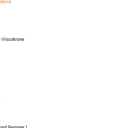
nalyse
5 Viscokrone
2
und Reiniger )