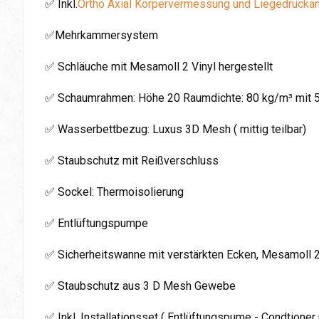
✅ Inkl.
Ortho Axial Körpervermessung und Liegedrucka
✅Mehrkammersystem
✅ Schläuche mit Mesamoll 2 Vinyl hergestellt
✅ Schaumrahmen: Höhe 20 Raumdichte: 80 kg/m³ mit 
✅ Wasserbettbezug: Luxus 3D Mesh ( mittig teilbar)
✅ Staubschutz mit Reißverschluss
✅ Sockel: Thermoisolierung
✅ Entlüftungspumpe
✅ Sicherheitswanne mit verstärkten Ecken, Mesamoll 
✅ Staubschutz aus 3 D Mesh Gewebe
✅ Inkl. Installationsset ( Entlüftungspume - Condtioner 