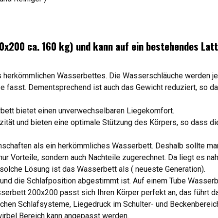
00x200 ca. 160 kg) und kann auf ein bestehendes Lat
 herkömmlichen Wasserbettes. Die Wasserschläuche werden je mi
fasst. Dementsprechend ist auch das Gewicht reduziert, so das
rbett bietet einen unverwechselbaren Liegekomfort.
zität und bieten eine optimale Stützung des Körpers, so dass d
nschaften als ein herkömmliches Wasserbett. Deshalb sollte m
r Vorteile, sondern auch Nachteile zugerechnet. Da liegt es na
solche Lösung ist das Wasserbett als ( neueste Generation).
nd die Schlafposition abgestimmt ist. Auf einem Tube Wasserbe
erbett 200x200 passt sich Ihren Körper perfekt an, das führt d
mlichen Schlafsysteme, Liegedruck im Schulter- und Beckenbereic
nwirbel Bereich kann angepasst werden.