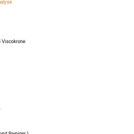
nalyse
5 Viscokrone
2
und Reiniger )