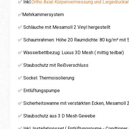
✅ Inkl.
Ortho Axial Körpervermessung und Liegedrucka
✅Mehrkammersystem
✅ Schläuche mit Mesamoll 2 Vinyl hergestellt
✅ Schaumrahmen: Höhe 20 Raumdichte: 80 kg/m³ mit 
✅ Wasserbettbezug: Luxus 3D Mesh ( mittig teilbar)
✅ Staubschutz mit Reißverschluss
✅ Sockel: Thermoisolierung
✅ Entlüftungspumpe
✅ Sicherheitswanne mit verstärkten Ecken, Mesamoll 
✅ Staubschutz aus 3 D Mesh Gewebe
✅ Inkl. Installationsset ( Entlüftungspume - Condtioner 