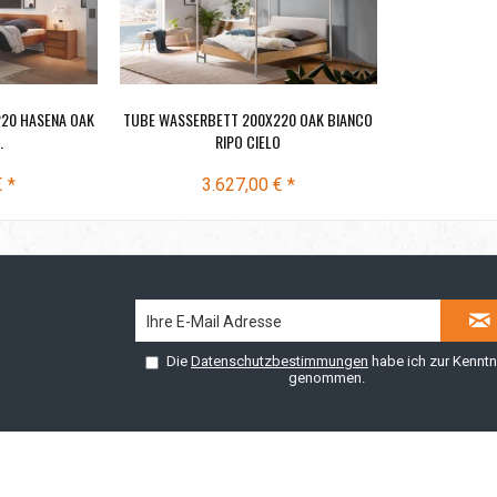
20 HASENA OAK
TUBE WASSERBETT 200X220 OAK BIANCO
.
RIPO CIELO
€ *
3.627,00 € *
Die
Datenschutzbestimmungen
habe ich zur Kenntn
genommen.