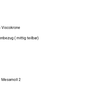
5 Viscokrone
bezug ( mittig teilbar)
, Mesamoll 2