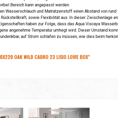
nwirbel Bereich kann angepasst werden.
hen Wasserschlauch und Matratzenstoff einen Abstand von rund 
 Rückstellkraft, sowie Flexibilität aus. In dieser Zwischenlage 
 Eigenschaften haben zur Folge, dass das Aqua Viscaya Wasserb
eigene angenehme Temperatur umhegt wird. Dieser Umstand ko
 undenkbar, auf Strom schlafen zu müssen, wie dies beim herköm
X220 OAK WILD CADRO 23 LISIO LOVIE BOX"