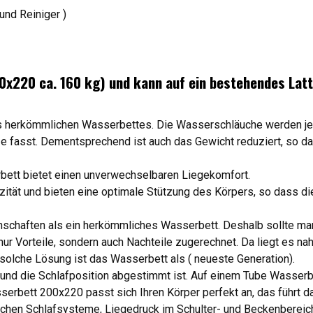
und Reiniger )
00x220 ca. 160 kg) und kann auf ein bestehendes Lat
 herkömmlichen Wasserbettes. Die Wasserschläuche werden je mi
fasst. Dementsprechend ist auch das Gewicht reduziert, so das
rbett bietet einen unverwechselbaren Liegekomfort.
zität und bieten eine optimale Stützung des Körpers, so dass d
nschaften als ein herkömmliches Wasserbett. Deshalb sollte m
r Vorteile, sondern auch Nachteile zugerechnet. Da liegt es na
solche Lösung ist das Wasserbett als ( neueste Generation).
nd die Schlafposition abgestimmt ist. Auf einem Tube Wasserbe
erbett 200x220 passt sich Ihren Körper perfekt an, das führt d
mlichen Schlafsysteme, Liegedruck im Schulter- und Beckenbereic